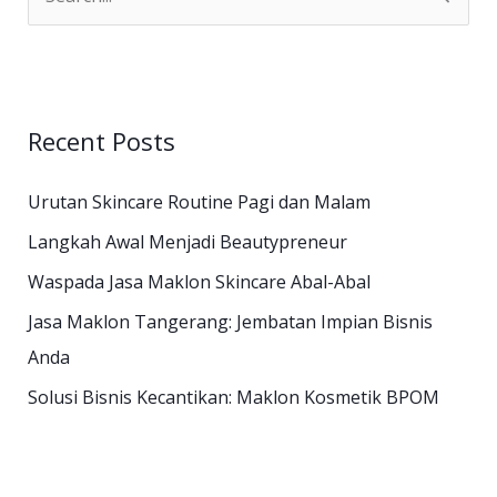
e
a
r
Recent Posts
c
h
Urutan Skincare Routine Pagi dan Malam
f
Langkah Awal Menjadi Beautypreneur
o
Waspada Jasa Maklon Skincare Abal-Abal
r
:
Jasa Maklon Tangerang: Jembatan Impian Bisnis
Anda
Solusi Bisnis Kecantikan: Maklon Kosmetik BPOM