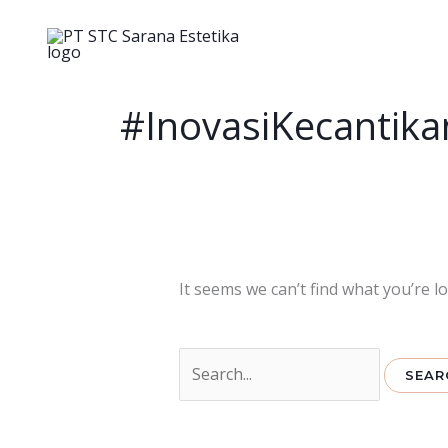
Skip
to
content
Search
for:
#InovasiKecantika
It seems we can’t find what you’re l