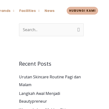
rands
Facilities
News
HUBUNGI KAMI
S
e
a
r
c
Recent Posts
h
Urutan Skincare Routine Pagi dan
f
Malam
o
r
Langkah Awal Menjadi
:
Beautypreneur