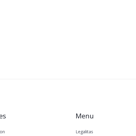
es
Menu
lon
Legalitas