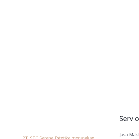
Servic
Jasa Mak
PT. STC Sarana Estetika merupakan