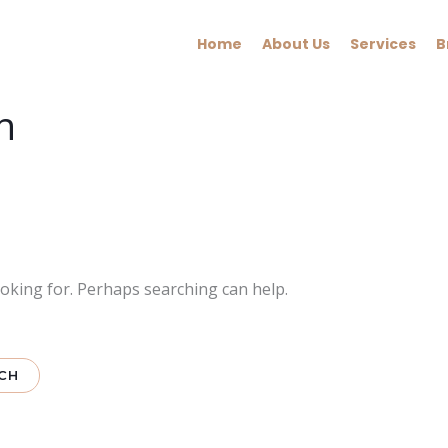
Home
About Us
Services
B
n
ooking for. Perhaps searching can help.