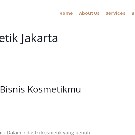
Home
About Us
Services
B
tik Jakarta
 Bisnis Kosmetikmu
kmu Dalam industri kosmetik yang penuh