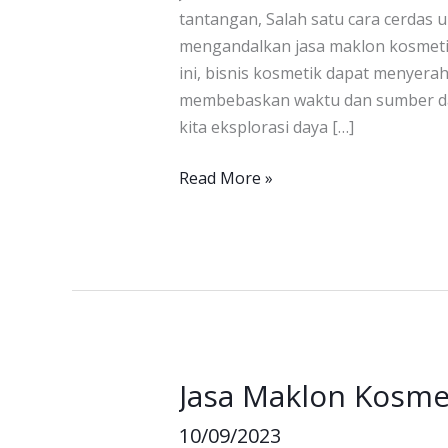
tantangan, Salah satu cara cerda
mengandalkan jasa maklon kosmeti
ini, bisnis kosmetik dapat menyera
membebaskan waktu dan sumber daya
kita eksplorasi daya […]
Read More »
Jasa Maklon Kosme
Jasa
Maklon
10/09/2023
Kosmetik