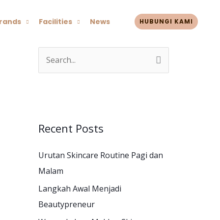
rands
Facilities
News
HUBUNGI KAMI
S
e
a
r
c
Recent Posts
h
Urutan Skincare Routine Pagi dan
f
Malam
o
r
Langkah Awal Menjadi
:
Beautypreneur