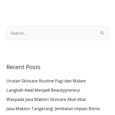
S
e
a
r
Recent Posts
c
h
Urutan Skincare Routine Pagi dan Malam
f
Langkah Awal Menjadi Beautypreneur
o
Waspada Jasa Maklon Skincare Abal-Abal
r
:
Jasa Maklon Tangerang: Jembatan Impian Bisnis