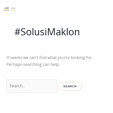
Skip
Search
to
for:
content
#SolusiMaklon
It seems we can’t find what you’re looking for.
Perhaps searching can help.